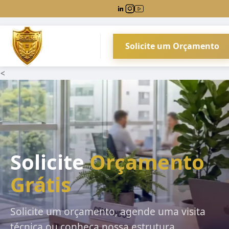
Solicite um Orçamento
<
Solicite
Orçamento
Grátis
Solicite um orçamento, agende uma visita
técnica ou conheça nossa estrutura.