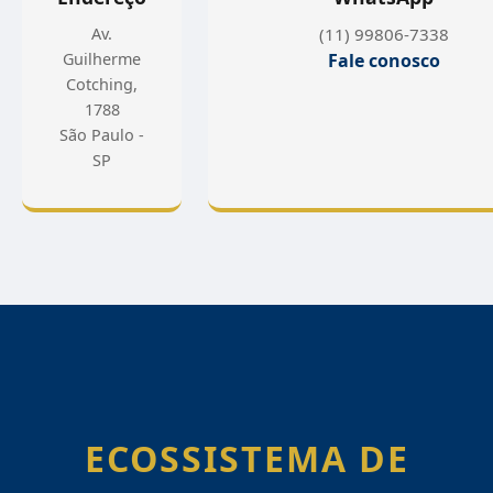
Av.
(11) 99806-7338
Guilherme
Fale conosco
Cotching,
1788
São Paulo -
SP
ECOSSISTEMA DE