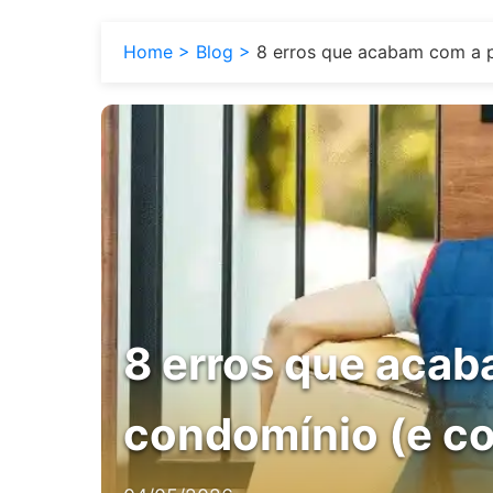
Home
Blog
8 erros que acabam com a p
8 erros que acab
condomínio (e co